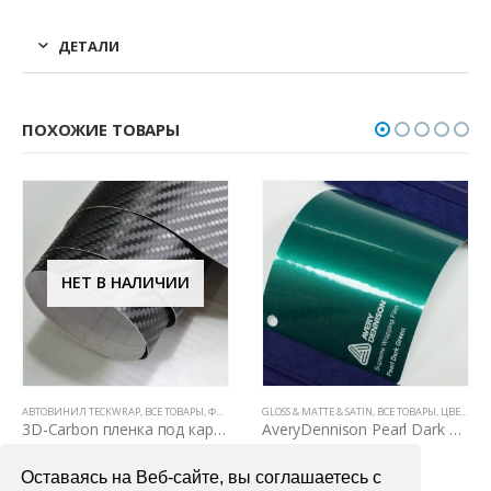
ДЕТАЛИ
ПОХОЖИЕ ТОВАРЫ
НЕТ В НАЛИЧИИ
,
АВТОВИНИЛ KPMF (АНГЛИЯ)
АВТОВИНИЛ TECKWRAP
,
ВСЕ ТОВАРЫ
,
8 SERIES
,
ФАКТУРНЫЕ ПЛЕНКИ (КАРБОН, КАМУФЛЯЖ, ЦАРАПАННЫЙ МЕТАЛЛ)
GLOSS & MATTE & SATIN
,
ВСЕ ТОВАРЫ
,
ЦВЕТНЫЕ ВИНИЛОВЫЕ ПЛЕНКИ
3D-Carbon пленка под карбон
AveryDennison Pearl Dark Green (темно-зеленый перламутр)
3700,00
₽
7200,00
₽
Оставаясь на Веб-сайте, вы соглашаетесь с