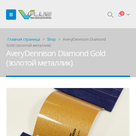
0
Главная страница
>
Shop
>
AveryDennison Diamond
Gold (золотой металлик)
AveryDennison Diamond Gold
(золотой металлик)