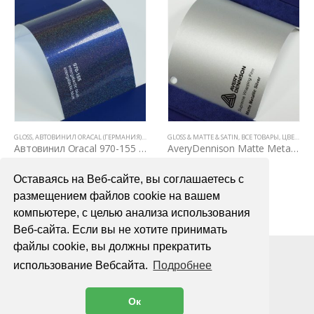
GLOSS
,
АВТОВИНИЛ ORACAL (ГЕРМАНИЯ)
,
ВСЕ ТОВАРЫ
GLOSS & MATTE & SATIN
,
ЦВЕТНЫЕ ВИНИЛОВЫЕ ПЛЕНКИ
,
ВСЕ ТОВАРЫ
,
ЦВЕТНЫЕ ВИНИЛОВЫЕ ПЛЕНКИ
Автовинил Oracal 970-155 intergalactic blue – “галактик” синий, глянец
AveryDennison Matte Metallic Silver
4000,00
₽
6700,00
₽
Оставаясь на Веб-сайте, вы соглашаетесь с
В КОРЗИНУ
В КОРЗИНУ
размещением файлов cookie на вашем
компьютере, с целью анализа использования
Веб-сайта. Если вы не хотите принимать
файлы cookie, вы должны прекратить
использование Вебсайта.
Подробнее
Ок