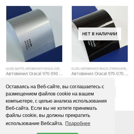
НЕТ В НАЛИЧИИ
ВЫЕ ПЛЕНКИ
ВСЕ ТОВАРЫ
GLOSS
,
MATTE
,
ЦВЕТНЫЕ ВИНИЛОВЫЕ ПЛЕНКИ
,
АВТОВИНИЛ ORACAL (ГЕРМАНИЯ)
,
GLOSS
ВСЕ ТОВАРЫ
,
АВТОВИНИЛ ORACAL (ГЕРМАНИЯ)
,
ЦВЕТНЫЕ ВИНИЛОВЫЕ ПЛЕНКИ
,
ВСЕ 
Автовинил Oracal 970-090 silbergray silver gray – серый
Автовинил Oracal 970-070 schwarz black – черный
4000,00
₽
3000,00
₽
Оставаясь на Веб-сайте, вы соглашаетесь с
В КОРЗИНУ
ПОДРОБНЕЕ
размещением файлов cookie на вашем
компьютере, с целью анализа использования
Веб-сайта. Если вы не хотите принимать
файлы cookie, вы должны прекратить
использование Вебсайта.
Подробнее