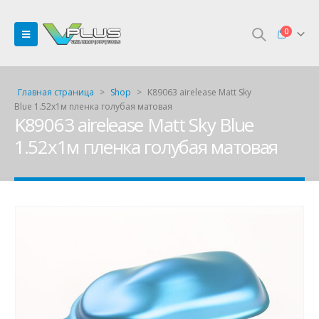
0
Главная страница
>
Shop
>
K89063 airelease Matt Sky
Blue 1.52х1м пленка голубая матовая
K89063 airelease Matt Sky Blue
1.52х1м пленка голубая матовая