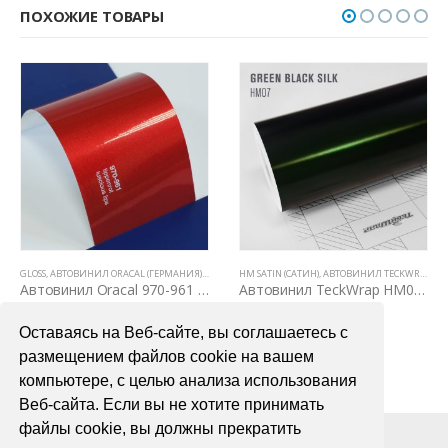
ПОХОЖИЕ ТОВАРЫ
,
GLOSS
ВСЕ ТОВАРЫ
,
АВТОВИНИЛ ORACAL (ГЕРМАНИЯ)
,
ЦВЕТНЫЕ ВИНИЛОВЫЕ ПЛЕНКИ
,
ВСЕ ТОВАРЫ
HM SATIN (САТИН)
,
ЦВЕТНЫЕ ВИНИЛОВЫЕ ПЛЕНКИ
,
АВТОВИНИЛ TECKWRAP
,
ВС
Автовинил Oracal 970-961 luscious lips – красный, глянец
Автовинил TeckWrap HM07 Green Black Silk
4000,00
₽
3900,00
₽
Оставаясь на Веб-сайте, вы соглашаетесь с
В КОРЗИНУ
В КОРЗИНУ
размещением файлов cookie на вашем
компьютере, с целью анализа использования
Веб-сайта. Если вы не хотите принимать
файлы cookie, вы должны прекратить