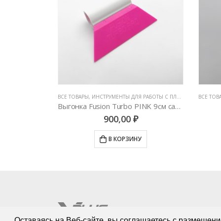
ЕНКАМИ
БОТЫ С ПЛЕНКАМИ
,
ВСЕ ТОВАРЫ
РАКЕЛИ, ВЫГОНКИ И СГОНЫ
,
ИНСТРУМЕНТЫ ДЛЯ РАБОТЫ С ПЛЕНКАМИ
,
ВСЕ ТОВ
ИНСТРУ
Ракель Avery Dennison с фетром Синий (Средней Жесткости)
Выгонка Fusion Turbo PINK 9см самая мягкая
900,00
₽
У
В КОРЗИНУ
Оставаясь на Веб-сайте, вы соглашаетесь с размещени