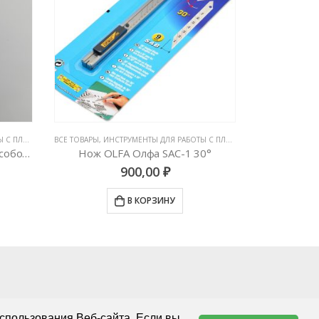
ЛЕНКАМИ
,
ВСЕ ТОВАРЫ
НОЖИ И ЛЕЗВИЯ
,
ИНСТРУМЕНТЫ ДЛЯ РАБОТЫ С ПЛЕНКАМИ
,
ВСЕ ТОВАРЫ
НОЖИ И ЛЕЗВИ
,
ИНС
Лезвия TAJIMA 30 градусов особо острые, черные 10шт
Нож OLFA Олфа SAC-1 30°
900,00
₽
В КОРЗИНУ
спользования Веб-сайта. Если вы