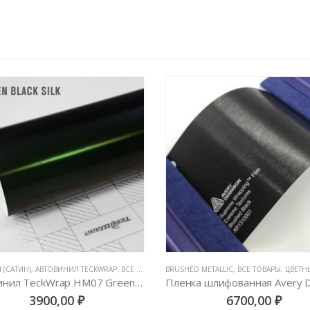
 (САТИН)
ОВОЧНЫЕ ПЛЕНКИ
,
АВТОВИНИЛ TECKWRAP
,
ВСЕ ТОВАРЫ
,
BRUSHED METALLIC
ЦВЕТНЫЕ ВИНИЛОВЫЕ ПЛЕНКИ
,
ВСЕ ТОВАРЫ
,
ЦВЕТНЫЕ ВИНИ
Автовинил TeckWrap HM07 Green Black Silk
3900,00
₽
6700,00
₽