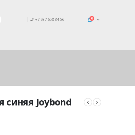
0
+7 937 650 34 56
я синяя Joybond