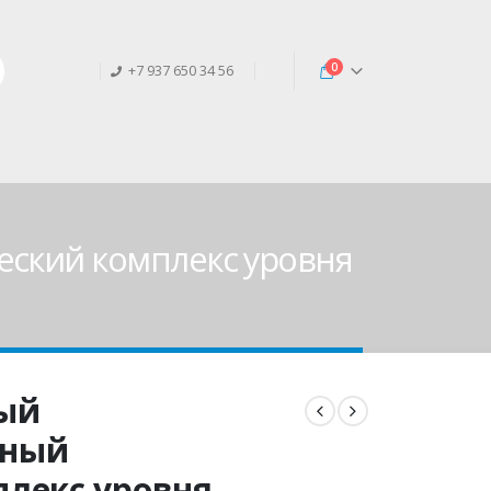
0
+7 937 650 34 56
еский комплекс уровня
ный
ьный
лекс уровня