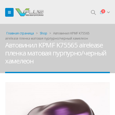
0
Главная страница
>
Shop
>
Автовинил KPMF K75565
airelease пленка матовая пурпурно/черный хамелеон
Автовинил KPMF K75565 airelease
пленка матовая пурпурно/черный
хамелеон