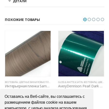
ДЕТАЛИ
ПОХОЖИЕ ТОВАРЫ
,
GLOSS & MATTE & SATIN
ВСЕ ТОВАРЫ
,
ЦВЕТНЫЕ ВИНИЛОВЫЕ ПЛЕНКИ
,
ПЛЕНКИ С ФАКТУРОЙ ДЕРЕВА И КОЖИ
GLOSS & MATTE & SATIN
,
ВСЕ ТОВАРЫ
,
ЦВЕТНЫЕ ВИНИЛОВЫЕ ПЛЕНКИ
Интерьерная пленка Samsung SG 5507
AveryDennison Pearl Dark Green (темно-зеленый перламутр)
5000,00
₽
7200,00
₽
Оставаясь на Веб-сайте, вы соглашаетесь с
В КОРЗИНУ
В КОРЗИНУ
размещением файлов cookie на вашем
компьютере, с целью анализа использования