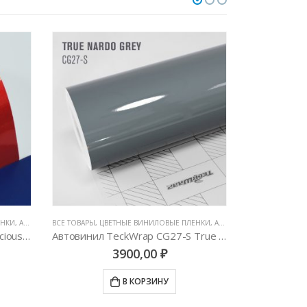
ЕНКИ
,
АВТОВИНИЛ ORACAL (ГЕРМАНИЯ)
ВСЕ ТОВАРЫ
,
ЦВЕТНЫЕ ВИНИЛОВЫЕ ПЛЕНКИ
,
GLOSS
,
АВТОВИНИЛ TECKWRAP
MATTE
,
АВТОВИН
,
C
Автовинил Oracal 970-961 luscious lips – красный, глянец
Автовинил TeckWrap CG27-S True Nardo Grey
3900,00
₽
В КОРЗИНУ