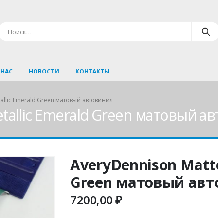
 НАС
НОВОСТИ
КОНТАКТЫ
tallic Emerald Green матовый автовинил
tallic Emerald Green матовый а
AveryDennison Matte
Green матовый ав
7200,00
₽