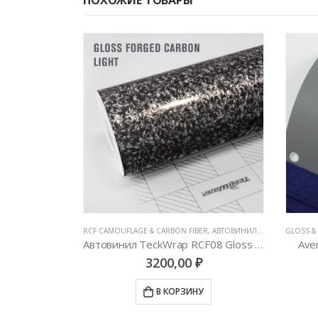
ВЫЕ ПЛЕНКИ
,
BRUSHED METALLIC
RCF CAMOUFLAGE & CARBON FIBER
,
АВТОВИНИЛ TECKWRAP
GLOSS & 
,
ВСЕ
Пленка шлифованная Avery Dennison Brushed Black
Автовинил TeckWrap RCF08 Gloss Forged Carbon Lighter version
Ave
3200,00
₽
У
В КОРЗИНУ