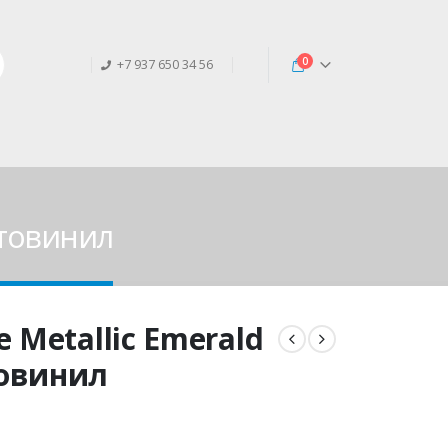
0
+7 937 650 34 56
втовинил
 Metallic Emerald
товинил