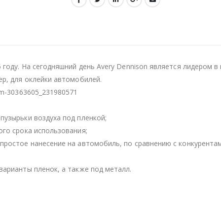
5 году. На сегодняшний день Avery Dennison является лидером 
ер, для оклейки автомобилей.
um-30363605_231980571
пузырьки воздуха под пленкой;
ого срока использования;
простое нанесение на автомобиль, по сравнению с конкурентам
варианты пленок, а также под металл.