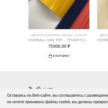
ALL COLOR PPF
ЦВЕТНОЙ ПОЛИУРЕТАН OVERSALL COLOR PPF
ЦВЕТН
OVERSALL Color PPF – TPU2009 Sky Blue
OVERSALL Color PPF – TPU3019 Volcanic Yellow
₽
75000,00
₽
У
В КОРЗИНУ
Оставаясь на Веб-сайте, вы соглашаетесь с размещени
не хотите принимать файлы cookie, вы должны прекрат