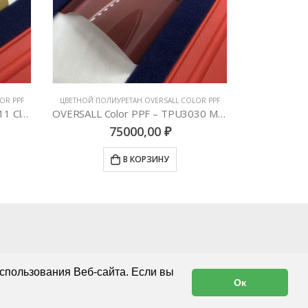
OR PPF
ЦВЕТНОЙ ПОЛИУРЕТАН OVERSALL COLOR PPF
ЦВЕТНОЙ ПОЛИ
OVERSALL Color PPF – TPU3011 Cloudy Yellow
OVERSALL Color PPF – TPU3030 Morganite Pink
75000,00
₽
В КОРЗИНУ
спользования Веб-сайта. Если вы
Ок