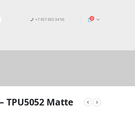
0
+7 937 650 34 56
 – TPU5052 Matte