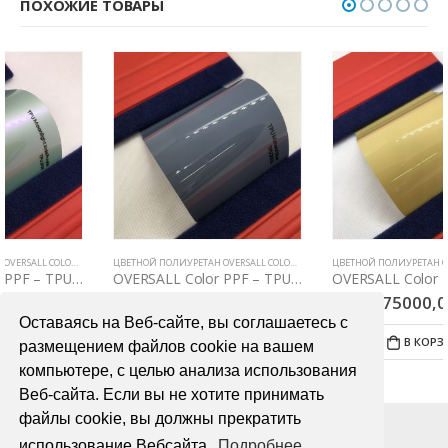
ПОХОЖИЕ ТОВАРЫ
ЦВЕТНОЙ ПОЛИУРЕТАН OVERSALL COLOR PPF
ЦВЕТНОЙ ПОЛИУРЕТАН OVERSALL COLOR PPF
OVERSALL Color PPF – TPU3002 Meteor blue
OVERSALL Color PPF – TPU3011 Cloudy Yellow
75000,00
₽
75000,00
₽
Оставаясь на Веб-сайте, вы соглашаетесь с
В КОРЗИНУ
В КОРЗИНУ
размещением файлов cookie на вашем
компьютере, с целью анализа использования
Веб-сайта. Если вы не хотите принимать
файлы cookie, вы должны прекратить
использование Вебсайта.
Подробнее