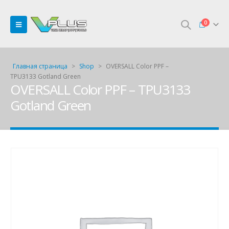
0
Главная страница
>
Shop
>
OVERSALL Color PPF –
TPU3133 Gotland Green
OVERSALL Color PPF – TPU3133
Gotland Green