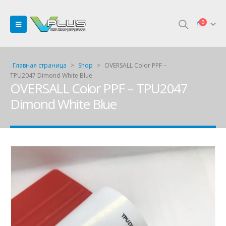
0
Главная страница
>
Shop
>
OVERSALL Color PPF –
TPU2047 Dimond White Blue
OVERSALL Color PPF – TPU2047
Dimond White Blue