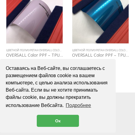
ЦВЕТНОЙ ПОЛИУРЕТАН OVERSALL COLOR PPF
ЦВЕТНОЙ ПОЛИУРЕТАН OVERSALL COLOR PPF
OVERSALL Color PPF – TPU2006 Mist Grayish Purple
OVERSALL Color PPF – TPU2038 Canel Bay Blue
75000,00
₽
75000,00
₽
Оставаясь на Веб-сайте, вы соглашаетесь с
В КОРЗИНУ
В КОРЗИНУ
размещением файлов cookie на вашем
компьютере, с целью анализа использования
Веб-сайта. Если вы не хотите принимать
файлы cookie, вы должны прекратить
использование Вебсайта.
Подробнее
Ок