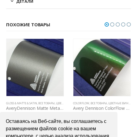
ДЕТАЛИ
ПОХОЖИЕ ТОВАРЫ
GLOSS & MATTE & SATIN
,
ЦВЕТНЫЕ ВИНИЛОВЫЕ ПЛЕНКИ
,
ВСЕ ТОВАРЫ
,
ЦВЕТНЫЕ ВИНИЛОВЫЕ ПЛЕНКИ
COLORFLOW
,
ВСЕ ТОВАРЫ
,
ЦВЕТНЫЕ ВИНИЛОВЫЕ ПЛЕНКИ
AveryDennison Matte Metallic Gunmetal
Avery Dennison ColorFlow Urban Jungle Gloss (Silver/Green)
6700,00
₽
7200,00
₽
Оставаясь на Веб-сайте, вы соглашаетесь с
В КОРЗИНУ
В КОРЗИНУ
размещением файлов cookie на вашем
компьютере, с целью анализа использования