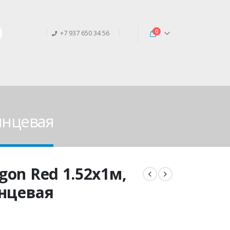
0
+7 937 650 34 56
лянцевая
agon Red 1.52х1м,
янцевая