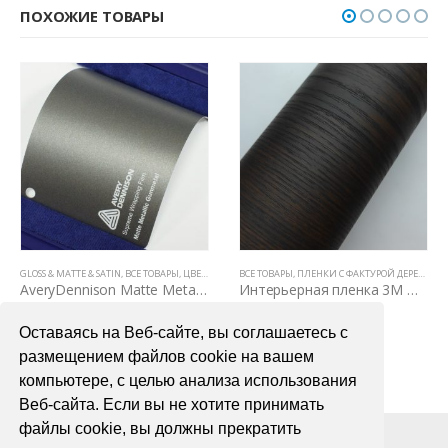
ПОХОЖИЕ ТОВАРЫ
GLOSS & MATTE & SATIN
,
ВСЕ ТОВАРЫ
,
ЦВЕТНЫЕ ВИНИЛОВЫЕ ПЛЕНКИ
ВСЕ ТОВАРЫ
,
ПЛЕНКИ С ФАКТУРОЙ ДЕРЕВА И КОЖИ
AveryDennison Matte Metallic Gunmetal
Интерьерная пленка 3М DI – NOC WG 156
6700,00
₽
9000,00
₽
Оставаясь на Веб-сайте, вы соглашаетесь с
В КОРЗИНУ
В КОРЗИНУ
размещением файлов cookie на вашем
компьютере, с целью анализа использования
Веб-сайта. Если вы не хотите принимать
файлы cookie, вы должны прекратить