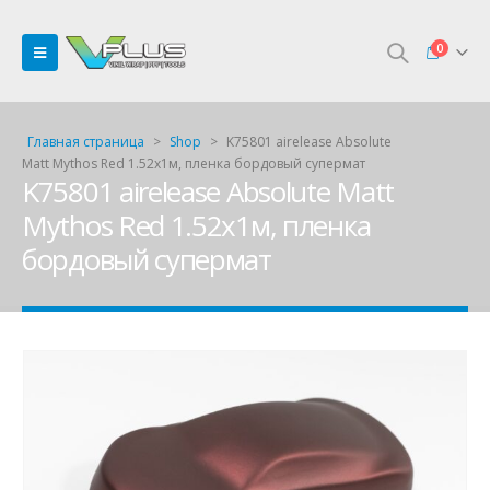
0
Главная страница
>
Shop
>
K75801 airelease Absolute
Matt Mythos Red 1.52х1м, пленка бордовый супермат
K75801 airelease Absolute Matt
Mythos Red 1.52х1м, пленка
бордовый супермат