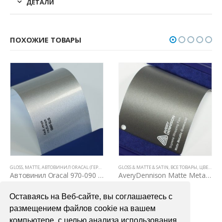
ДЕТАЛИ
ПОХОЖИЕ ТОВАРЫ
Е ТОВАРЫ
GLOSS
,
ЦВЕТНЫЕ ВИНИЛОВЫЕ ПЛЕНКИ
,
MATTE
,
АВТОВИНИЛ ORACAL (ГЕРМАНИЯ)
,
GLOSS & MATTE & SATIN
ВСЕ ТОВАРЫ
,
ЦВЕТНЫЕ ВИНИЛОВЫЕ ПЛЕНКИ
,
ВСЕ ТОВАРЫ
,
ЦВЕТНЫЕ ВИНИЛОВЫЕ ПЛЕНКИ
Автовинил Oracal 970-090 silbergray silver gray – серый
AveryDennison Matte Metallic Gunmetal
4000,00
₽
6700,00
₽
Оставаясь на Веб-сайте, вы соглашаетесь с
В КОРЗИНУ
В КОРЗИНУ
размещением файлов cookie на вашем
компьютере, с целью анализа использования