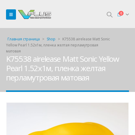
0
Главная страница
>
Shop
>
K75538 airelease Matt Sonic
Yellow Pearl 1.52х1м, пленка желтая перламутровая
матовая
K75538 airelease Matt Sonic Yellow
Pearl 1.52х1м, пленка желтая
перламутровая матовая