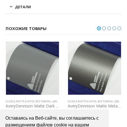
ДЕТАЛИ
ПОХОЖИЕ ТОВАРЫ
Е ТОВАРЫ
GLOSS & MATTE & SATIN
,
ЦВЕТНЫЕ ВИНИЛОВЫЕ ПЛЕНКИ
,
ЦВЕТНЫЕ ВИНИЛОВЫЕ ПЛЕНКИ
,
ВСЕ ТОВАРЫ
,
ЦВЕТНЫЕ ВИНИЛОВЫЕ ПЛЕНКИ
GLOSS & MATTE & SATIN
,
ВСЕ ТОВАРЫ
,
ЦВЕТНЫЕ ВИНИЛОВЫЕ ПЛЕНКИ
AveryDennison Matte Dark Grey
AveryDennison Matte Metallic Gunmetal
7200,00
₽
6700,00
₽
Оставаясь на Веб-сайте, вы соглашаетесь с
В КОРЗИНУ
В КОРЗИНУ
размещением файлов cookie на вашем