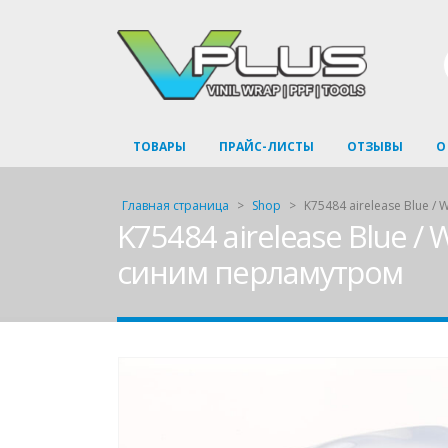
ТОВАРЫ
ПРАЙС-ЛИСТЫ
ОТЗЫВЫ
О
Главная страница
>
Shop
>
K75484 airelease Blue /
K75484 airelease Blue /
синим перламутром