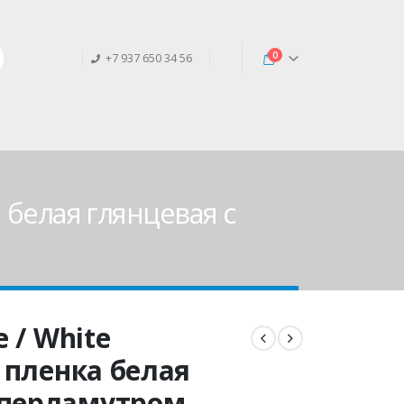
0
+7 937 650 34 56
а белая глянцевая с
e / White
, пленка белая
 перламутром