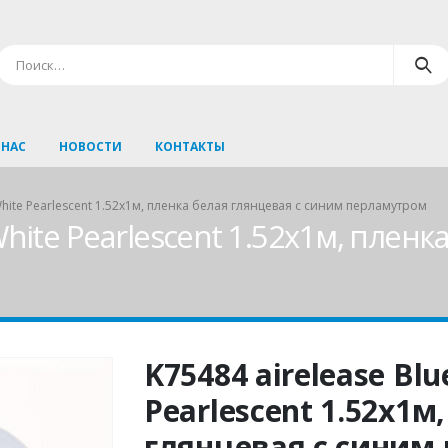
 НАС
НОВОСТИ
КОНТАКТЫ
 White Pearlescent 1.52х1м, пленка белая глянцевая с синим перламутром
 White Pearlescent 1.52х1м, пленк
K75484 airelease Blu
Pearlescent 1.52х1м
глянцевая с синим