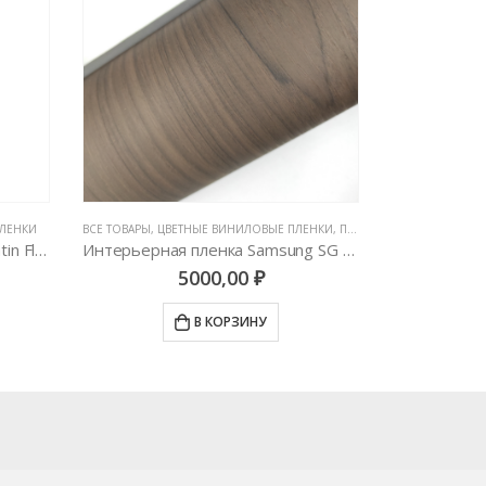
ПЛЕНКИ
ВСЕ ТОВАРЫ
,
ЦВЕТНЫЕ ВИНИЛОВЫЕ ПЛЕНКИ
,
ПЛЕНКИ С ФАКТУРОЙ ДЕРЕВА И КОЖИ
ВСЕ ТОВАРЫ
,
ПЛЕ
Автовинил 3M 2080-SP281 Satin Flip Psychedelic
Интерьерная пленка Samsung SG 5507
5000,00
₽
В КОРЗИНУ