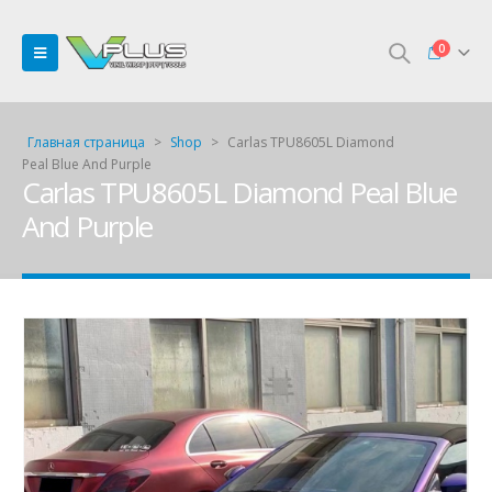
0
Главная страница
>
Shop
>
Carlas TPU8605L Diamond
Peal Blue And Purple
Carlas TPU8605L Diamond Peal Blue
And Purple