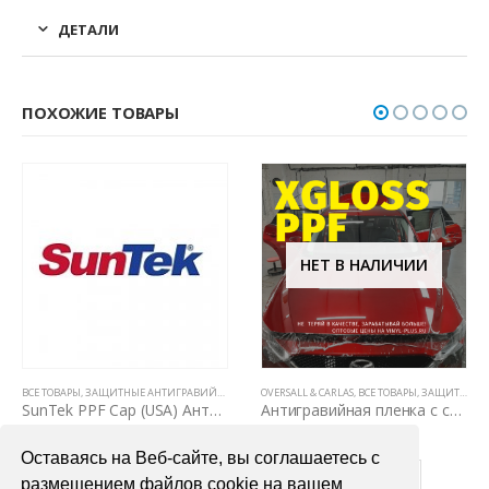
ДЕТАЛИ
ПОХОЖИЕ ТОВАРЫ
НЕТ В НАЛИЧИИ
НЫ НА КУЗОВЕ)
ЛЕНКИ PPF (5 ЛЕТ, НЕ ВИДНЫ НА КУЗОВЕ)
,
ЗАЩИТНЫЕ АНТИГРАВИЙНЫЕ ПЛЕНКИ ДЛЯ АВТОМОБИЛЯ
ВСЕ ТОВАРЫ
,
ЗАЩИТНЫЕ АНТИГРАВИЙНЫЕ ПЛЕНКИ ДЛЯ АВТОМОБИЛЯ
OVERSALL & CARLAS
,
ВСЕ ТОВАРЫ
,
ПОЛИУРЕТАНОВЫЕ ПЛЕ
,
ЗАЩИТНЫЕ АНТИГРАВИЙНЫЕ ПЛЕНКИ ДЛЯ АВТОМОБИЛЯ
SunTek PPF Cap (USA) Антигравийная пленка 1,52м х 1м
Антигравийная пленка с самовосстановлением Solarnex XGloss 1,52 x 15м
12000,00
₽
76000,00
₽
Оставаясь на Веб-сайте, вы соглашаетесь с
В КОРЗИНУ
ПОДРОБНЕЕ
размещением файлов cookie на вашем