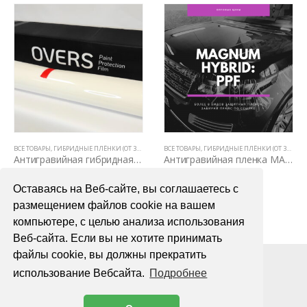
НЫ НА КУЗОВЕ)
,
ПОЛИУРЕТАНОВЫЕ ПЛЕНКИ PPF (5 ЛЕТ, НЕ ВИДНЫ НА КУЗОВЕ)
ВСЕ ТОВАРЫ
,
ГИБРИДНЫЕ ПЛЁНКИ (ОТ 3Х ЛЕТ)
,
ПОЛИУРЕТАНОВЫЕ ПЛЕНКИ PPF (5 ЛЕТ, НЕ ВИДНЫ
,
ЗАЩИТНЫЕ АНТИГРАВИЙНЫЕ ПЛЕНКИ ДЛЯ А
ВСЕ ТОВАРЫ
,
ГИБРИДНЫЕ ПЛЁНКИ (ОТ 3Х ЛЕТ)
,
Антигравийная гибридная пленка Overs Gloss Hybrid 1,52м х 1м
Антигравийная пленка MAGNUM HYBRID 1,52м
1800,00
₽
1800,00
₽
Оставаясь на Веб-сайте, вы соглашаетесь с
В КОРЗИНУ
В КОРЗИНУ
размещением файлов cookie на вашем
компьютере, с целью анализа использования
Веб-сайта. Если вы не хотите принимать
файлы cookie, вы должны прекратить
использование Вебсайта.
Подробнее