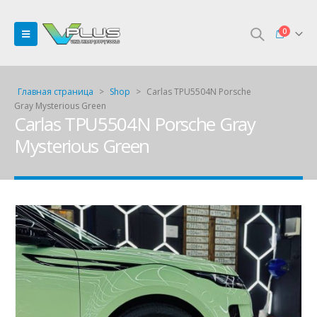
0
Главная страница
>
Shop
>
Carlas TPU5504N Porsche
Gray Mysterious Green
Carlas TPU5504N Porsche Gray
Mysterious Green