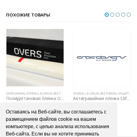
ПОХОЖИЕ ТОВАРЫ
УЗОВЕ)
РЕТАНОВЫЕ ПЛЕНКИ PPF (5 ЛЕТ, НЕ ВИДНЫ НА КУЗОВЕ)
ERS (KOREA)
,
OVERSALL & CARLAS
,
ПОЛИУРЕТАНОВЫЕ ПЛЕНКИ PPF (5 ЛЕТ, НЕ ВИДНЫ НА КУЗОВЕ)
,
ВСЕ ТОВАРЫ
,
ЗАЩИТНЫЕ АНТИГРАВИЙНЫЕ ПЛЕНКИ ДЛЯ АВТОМО
OVERSALL & CARLAS
,
ВСЕ ТОВАРЫ
,
ЗАЩИТНЫЕ АНТИГРАВИЙНЫЕ ПЛЕНКИ ДЛЯ АВТОМОБИЛЯ
OVER
Полиуретановая пленка Overs Gloss PPF ST190 мкр. 1,52 х 1пог.м
Антигравийная пленка Clif Designs MATTE 1,52х15м
4000,00
₽
93000,00
₽
Оставаясь на Веб-сайте, вы соглашаетесь с
В КОРЗИНУ
В КОРЗИНУ
размещением файлов cookie на вашем
компьютере, с целью анализа использования
Веб-сайта. Если вы не хотите принимать