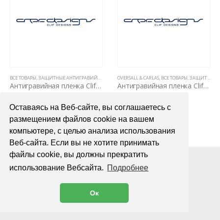
ЛЕНКИ PPF (5 ЛЕТ, НЕ ВИДНЫ НА КУЗОВЕ)
,
ЗАЩИТНЫЕ АНТИГРАВИЙНЫЕ ПЛЕНКИ ДЛЯ АВТОМОБИЛЯ
ВСЕ ТОВАРЫ
,
ЗАЩИТНЫЕ АНТИГРАВИЙНЫЕ ПЛЕНКИ ДЛЯ АВТОМОБИЛЯ
,
OVERSALL & CARLAS
OVERSALL & CARLAS
,
ВСЕ ТОВАРЫ
,
ПОЛИУРЕТАНОВЫЕ ПЛЕ
,
ЗАЩИТНЫЕ АНТИГРАВИЙНЫЕ ПЛЕНКИ ДЛЯ АВТОМОБИЛЯ
Антигравийная пленка Clif Designs CARBON 1,52х10м
Антигравийная пленка Clif Designs CHAMELEON PPF 1,52х15м
90000,00
₽
110000,00
₽
Оставаясь на Веб-сайте, вы соглашаетесь с
В КОРЗИНУ
В КОРЗИНУ
размещением файлов cookie на вашем
компьютере, с целью анализа использования
Веб-сайта. Если вы не хотите принимать
файлы cookie, вы должны прекратить
использование Вебсайта.
Подробнее
Ок