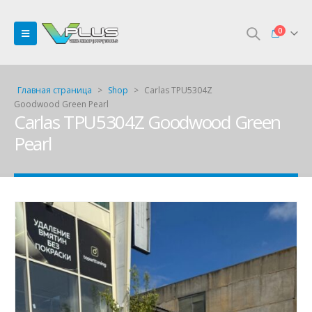
0
Главная страница
>
Shop
>
Carlas TPU5304Z
Goodwood Green Pearl
Carlas TPU5304Z Goodwood Green
Pearl