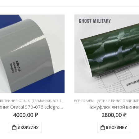
ЛОВЫЕ ПЛЕНКИ
АВТОВИНИЛ ORACAL (ГЕРМАНИЯ)
,
ВСЕ ТОВАРЫ
,
ЦВЕТНЫЕ ВИНИЛОВЫЕ ПЛЕНКИ
ВСЕ ТОВАРЫ
,
ЦВЕТНЫЕ ВИНИЛОВЫЕ ПЛ
Автовинил Oracal 970-076 telegrau telegrey – серый
Камуфляж литой вини
4000,00
₽
2800,00
₽
В КОРЗИНУ
В КОРЗИНУ