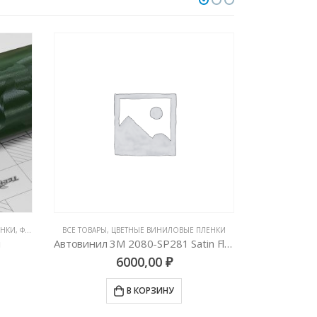
ЕНКИ
,
ФАКТУРНЫЕ ПЛЕНКИ (КАРБОН, КАМУФЛЯЖ, ЦАРАПАННЫЙ МЕТАЛЛ)
ВСЕ ТОВАРЫ
,
ЦВЕТНЫЕ ВИНИЛОВЫЕ ПЛЕНКИ
GLOSS
,
MATTE
,
А
л
Автовинил 3M 2080-SP281 Satin Flip Psychedelic
6000,00
₽
В КОРЗИНУ