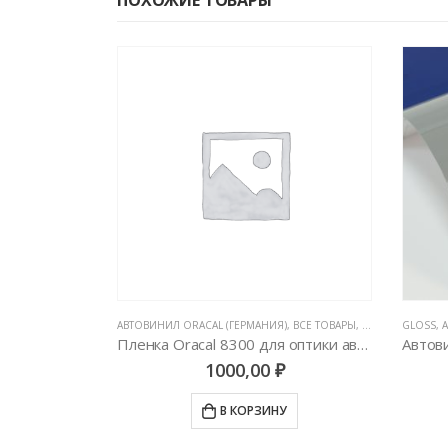
АРЫ
,
ЦВЕТНЫЕ ВИНИЛОВЫЕ ПЛЕНКИ
АВТОВИНИЛ ORACAL (ГЕРМАНИЯ)
,
ВСЕ ТОВАРЫ
,
ЦВЕТНЫЕ ВИНИ
GLOSS
,
AveryDennison Matte Metallic Gunmetal
Пленка Oracal 8300 для оптики автомобиля
1000,00
₽
У
В КОРЗИНУ