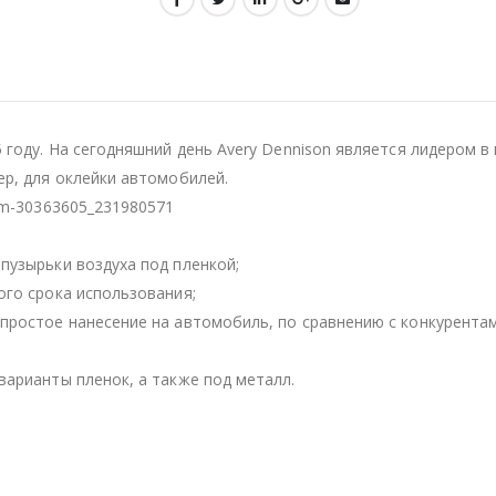
5 году. На сегодняшний день Avery Dennison является лидером 
ер, для оклейки автомобилей.
um-30363605_231980571
пузырьки воздуха под пленкой;
ого срока использования;
простое нанесение на автомобиль, по сравнению с конкурентам
варианты пленок, а также под металл.