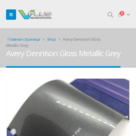
0
Главная страница
>
Shop
>
Avery Dennison Gloss
Metallic Grey
Avery Dennison Gloss Metallic Grey