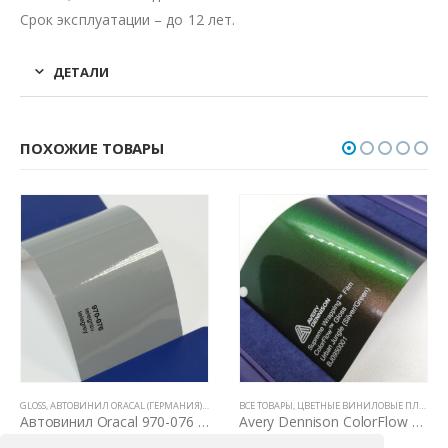
Срок эксплуатации – до 12 лет.
ДЕТАЛИ
ПОХОЖИЕ ТОВАРЫ
GLOSS
,
АВТОВИНИЛ ORACAL (ГЕРМАНИЯ)
,
ВСЕ ТОВАРЫ
,
ЦВЕТНЫЕ ВИНИЛОВЫЕ ПЛЕНКИ
,
ВСЕ ТОВАРЫ
ВСЕ ТОВАРЫ
,
ЦВЕТНЫЕ ВИНИЛОВЫЕ ПЛЕНКИ
,
ЦВЕТНЫЕ ВИНИЛОВЫЕ ПЛЕНКИ
Автовинил Oracal 970-076 telegrau telegrey – серый
Avery Dennison ColorFlow Urban Jungle Gloss (Silver/Green)
4000,00
₽
7200,00
₽