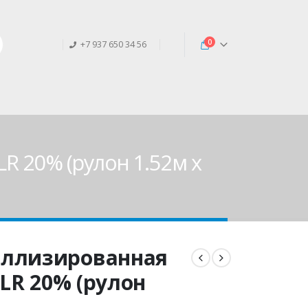
0
+7 937 650 34 56
R 20% (рулон 1.52м х
аллизированная
 LR 20% (рулон