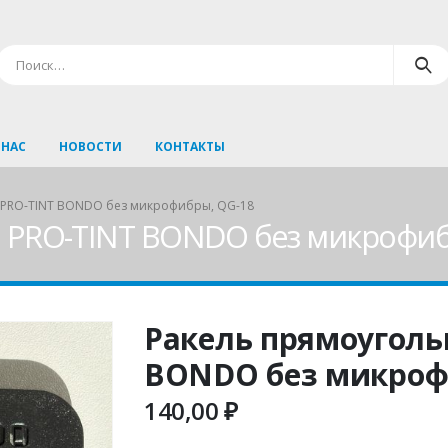
 НАС
НОВОСТИ
КОНТАКТЫ
 PRO-TINT BONDO без микрофибры, QG-18
 PRO-TINT BONDO без микрофиб
Ракель прямоуголь
BONDO без микроф
140,00
₽