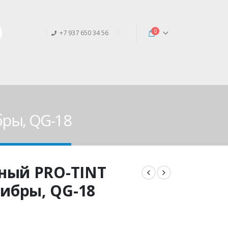
0
+7 937 650 34 56
ры, QG-18
ный PRO-TINT
ибры, QG-18