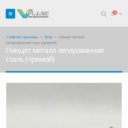
0
Главная страница
>
Shop
>
Пинцет металл
легированная сталь (прямой)
Пинцет металл легированная
сталь (прямой)