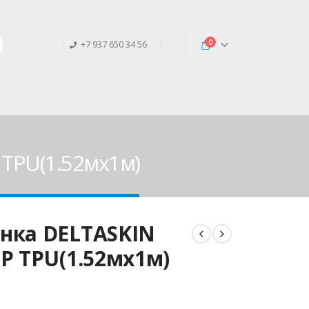
0
+7 937 650 34 56
 TPU(1.52мx1м)
нка DELTASKIN
P TPU(1.52мx1м)