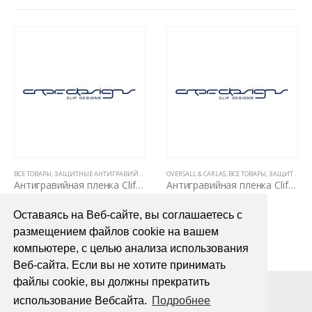
ВИДНЫ НА КУЗОВЕ)
ЕНКИ ДЛЯ АВТОМОБИЛЯ
OVERSALL & CARLAS
,
ПОЛИУРЕТАНОВЫЕ ПЛЕНКИ PPF (5 ЛЕТ, НЕ ВИДНЫ НА КУЗОВЕ)
,
ВСЕ ТОВАРЫ
,
ПОЛИУРЕТАНОВЫЕ ПЛЕНКИ PPF (5 ЛЕТ, НЕ ВИДНЫ НА КУЗОВЕ)
,
ЗАЩИТНЫЕ АНТИГРАВИЙНЫЕ ПЛЕНКИ ДЛЯ АВТОМОБИЛЯ
OVERSALL & CARLAS
,
ВСЕ ТОВАРЫ
,
ЗАЩИТНЫЕ АНТИГРАВИЙНЫЕ ПЛЕНКИ ДЛЯ АВТОМОБИЛЯ
,
OV
ARBON 1,52х10м
Антигравийная пленка Clif Designs MATTE 1,52х15м
Антигравийная пленка DELTASKIN MOLECKULA CLEAR PPF TOP TPU (1.52мx1м)
93000,00
₽
9000,00
₽
Оставаясь на Веб-сайте, вы соглашаетесь с
В КОРЗИНУ
В КОРЗИНУ
размещением файлов cookie на вашем
компьютере, с целью анализа использования
Веб-сайта. Если вы не хотите принимать
файлы cookie, вы должны прекратить
использование Вебсайта.
Подробнее