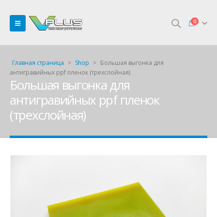
0
Главная страница
>
Shop
>
Большая выгонка для
антигравийных ppf пленок (трехслойная)
Большая выгонка для
антигравийных ppf пленок
(трехслойная)