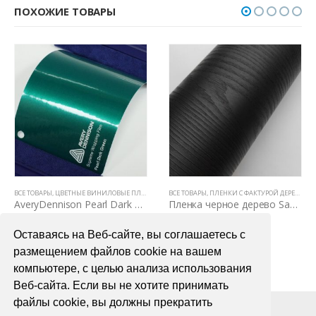
ПОХОЖИЕ ТОВАРЫ
Е ТОВАРЫ
ВСЕ ТОВАРЫ
,
ЦВЕТНЫЕ ВИНИЛОВЫЕ ПЛЕНКИ
,
ЦВЕТНЫЕ ВИНИЛОВЫЕ ПЛЕНКИ
,
GLOSS & MATTE & SATIN
ВСЕ ТОВАРЫ
,
ПЛЕНКИ С ФАКТУРОЙ ДЕРЕВА И КОЖИ
AveryDennison Pearl Dark Green (темно-зеленый перламутр)
Пленка черное дерево Samsung Mg 3030
7200,00
₽
4990,00
₽
Оставаясь на Веб-сайте, вы соглашаетесь с
В КОРЗИНУ
В КОРЗИНУ
размещением файлов cookie на вашем
компьютере, с целью анализа использования
Веб-сайта. Если вы не хотите принимать
файлы cookie, вы должны прекратить