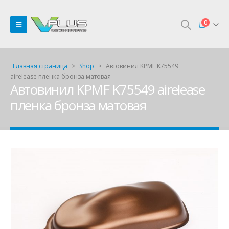
0
Главная страница
>
Shop
>
Автовинил KPMF K75549
airelease пленка бронза матовая
Автовинил KPMF K75549 airelease
пленка бронза матовая