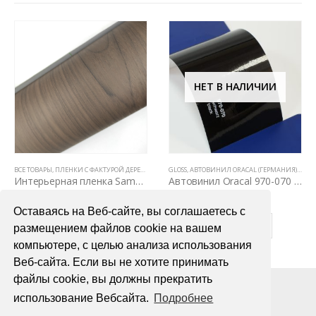
НЕТ В НАЛИЧИИ
Е ТОВАРЫ
ВСЕ ТОВАРЫ
,
ЦВЕТНЫЕ ВИНИЛОВЫЕ ПЛЕНКИ
,
ПЛЕНКИ С ФАКТУРОЙ ДЕРЕВА И КОЖИ
GLOSS
,
ЦВЕТНЫЕ ВИНИЛОВЫЕ ПЛЕНКИ
,
АВТОВИНИЛ ORACAL (ГЕРМАНИЯ)
,
ВСЕ 
Интерьерная пленка Samsung SG 5507
Автовинил Oracal 970-070 schwarz black – черный
5000,00
₽
3000,00
₽
Оставаясь на Веб-сайте, вы соглашаетесь с
В КОРЗИНУ
ПОДРОБНЕЕ
размещением файлов cookie на вашем
компьютере, с целью анализа использования
Веб-сайта. Если вы не хотите принимать
файлы cookie, вы должны прекратить
использование Вебсайта.
Подробнее