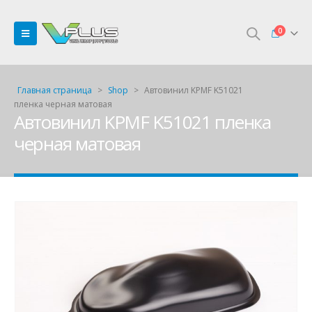
0
Главная страница
>
Shop
>
Автовинил KPMF K51021
пленка черная матовая
Автовинил KPMF K51021 пленка
черная матовая