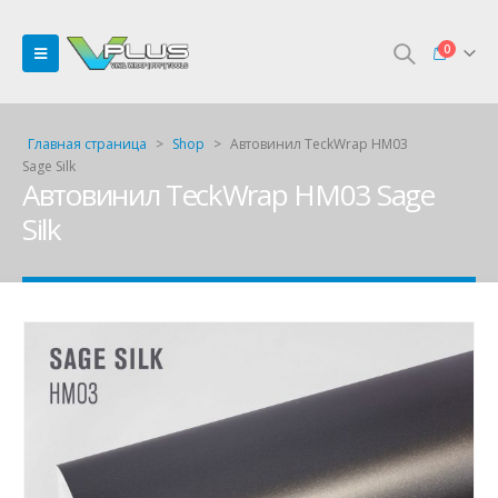
0
Главная страница
>
Shop
>
Автовинил TeckWrap HM03
Sage Silk
Автовинил TeckWrap HM03 Sage
Silk