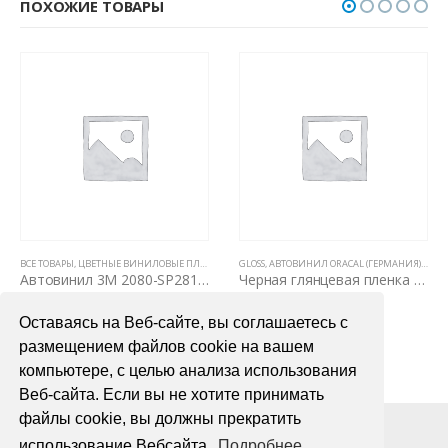
ПОХОЖИЕ ТОВАРЫ
ВСЕ ТОВАРЫ
ВСЕ ТОВАРЫ
,
ЦВЕТНЫЕ ВИНИЛОВЫЕ ПЛЕНКИ
,
ЦВЕТНЫЕ ВИНИЛОВЫЕ ПЛЕНКИ
GLOSS
,
АВТОВИНИЛ ORACAL (ГЕРМАНИЯ)
,
ВСЕ 
Автовинил 3M 2080-SP281 Satin Flip Psychedelic
Черная глянцевая пленка для авто Oracal 551 1,26м
6000,00
₽
1400,00
₽
Оставаясь на Веб-сайте, вы соглашаетесь с
В КОРЗИНУ
В КОРЗИНУ
размещением файлов cookie на вашем
компьютере, с целью анализа использования
Веб-сайта. Если вы не хотите принимать
файлы cookie, вы должны прекратить
использование Вебсайта.
Подробнее