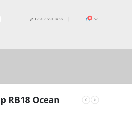
0
+7 937 650 34 56
p RB18 Ocean