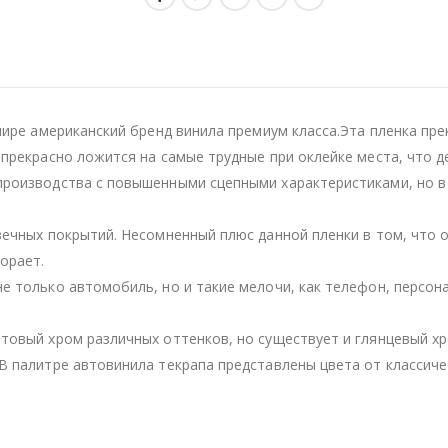
мире американский бренд винила премиум класса.Эта пленка пре
 прекрасно ложится на самые трудные при оклейке места, что 
производства с повышенными сцепными характеристиками, но в
вечных покрытий. Несомненный плюс данной пленки в том, что 
орает.
е только автомобиль, но и такие мелочи, как телефон, персон
товый хром различных оттенков, но существует и глянцевый хр
В палитре автовинила текрапа представлены цвета от классичес