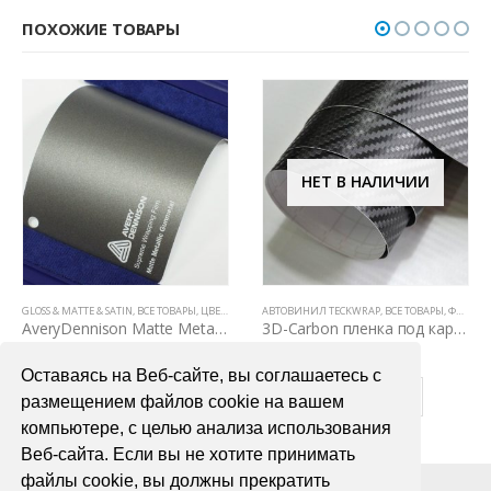
ПОХОЖИЕ ТОВАРЫ
НЕТ В НАЛИЧИИ
GLOSS & MATTE & SATIN
,
АВТОВИНИЛ TECKWRAP
,
ВСЕ ТОВАРЫ
,
ВСЕ ТОВАРЫ
,
ЦВЕТНЫЕ ВИНИЛОВЫЕ ПЛЕНКИ
,
ЦВЕТНЫЕ ВИНИЛОВЫЕ ПЛЕНКИ
АВТОВИНИЛ TECKWRAP
,
ВСЕ ТОВАРЫ
,
ФАКТУРНЫЕ ПЛЕНКИ (КАРБОН, КАМУФЛЯЖ, ЦАРАПАННЫЙ МЕТАЛЛ)
AveryDennison Matte Metallic Gunmetal
3D-Carbon пленка под карбон
6700,00
₽
3700,00
₽
Оставаясь на Веб-сайте, вы соглашаетесь с
В КОРЗИНУ
ПОДРОБНЕЕ
размещением файлов cookie на вашем
компьютере, с целью анализа использования
Веб-сайта. Если вы не хотите принимать
файлы cookie, вы должны прекратить