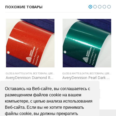
ПОХОЖИЕ ТОВАРЫ
СЕ ТОВАРЫ
GLOSS & MATTE & SATIN
,
ЦВЕТНЫЕ ВИНИЛОВЫЕ ПЛЕНКИ
,
ВСЕ ТОВАРЫ
,
ЦВЕТНЫЕ ВИНИЛОВЫЕ ПЛЕНКИ
GLOSS & MATTE & SATIN
,
ВСЕ ТОВАРЫ
,
ЦВЕТНЫЕ ВИНИЛОВЫЕ ПЛЕНКИ
AveryDennison Diamond Red (красный металлик)
AveryDennison Pearl Dark Green (темно-зеленый перламутр)
7200,00
₽
7200,00
₽
Оставаясь на Веб-сайте, вы соглашаетесь с
В КОРЗИНУ
В КОРЗИНУ
размещением файлов cookie на вашем
компьютере, с целью анализа использования
Веб-сайта. Если вы не хотите принимать
файлы cookie, вы должны прекратить