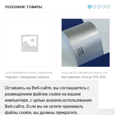
ПОХОЖИЕ ТОВАРЫ
GLOSS
,
АВТОВИНИЛ ORACAL (ГЕРМАНИЯ)
,
ВСЕ ТОВАРЫ
GLOSS
,
ЦВЕТНЫЕ ВИНИЛОВЫЕ ПЛЕНКИ
,
MATTE
,
АВТОВИНИЛ ORACAL (ГЕРМАНИЯ)
Черная глянцевая пленка для авто Oracal 551 1,26м
Автовинил Oracal 970-090 silbergray silver gray – серый
1400,00
₽
4000,00
₽
Оставаясь на Веб-сайте, вы соглашаетесь с
В КОРЗИНУ
В КОРЗИНУ
размещением файлов cookie на вашем
компьютере, с целью анализа использования
Веб-сайта. Если вы не хотите принимать
файлы cookie, вы должны прекратить