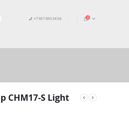
0
+7 937 650 34 56
p CHM17-S Light