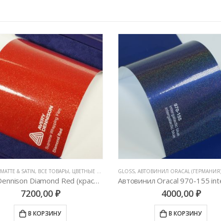
MATTE & SATIN
,
ВСЕ ТОВАРЫ
,
ЦВЕТНЫЕ ВИНИЛОВЫЕ ПЛЕНКИ
GLOSS
,
АВТОВИНИЛ ORACAL (ГЕРМАНИЯ
AveryDennison Diamond Red (красный металлик)
7200,00
₽
4000,00
₽
В КОРЗИНУ
В КОРЗИНУ