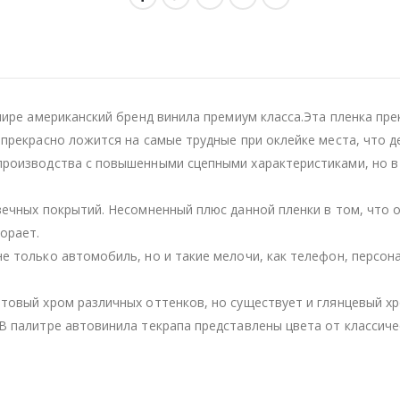
мире американский бренд винила премиум класса.Эта пленка пре
 прекрасно ложится на самые трудные при оклейке места, что 
производства с повышенными сцепными характеристиками, но в
вечных покрытий. Несомненный плюс данной пленки в том, что 
орает.
е только автомобиль, но и такие мелочи, как телефон, персон
товый хром различных оттенков, но существует и глянцевый хр
В палитре автовинила текрапа представлены цвета от классичес