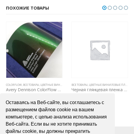
ПОХОЖИЕ ТОВАРЫ
Ы
,
ЦВЕТНЫЕ ВИНИЛОВЫЕ ПЛЕНКИ
COLORFLOW
,
ЦВЕТНЫЕ ВИНИЛОВЫЕ ПЛЕНКИ
,
ВСЕ ТОВАРЫ
,
ЦВЕТНЫЕ ВИНИЛОВЫЕ ПЛЕНКИ
ВСЕ ТОВАРЫ
,
ЦВЕТНЫЕ ВИНИЛОВЫЕ ПЛЕНКИ
Avery Dennison ColorFlow Urban Jungle Gloss (Silver/Green)
Черная глянцевая пленка для авто Oracal 551 1,26м
7200,00
₽
1400,00
₽
Оставаясь на Веб-сайте, вы соглашаетесь с
В КОРЗИНУ
В КОРЗИНУ
размещением файлов cookie на вашем
компьютере, с целью анализа использования
Веб-сайта. Если вы не хотите принимать
файлы cookie, вы должны прекратить