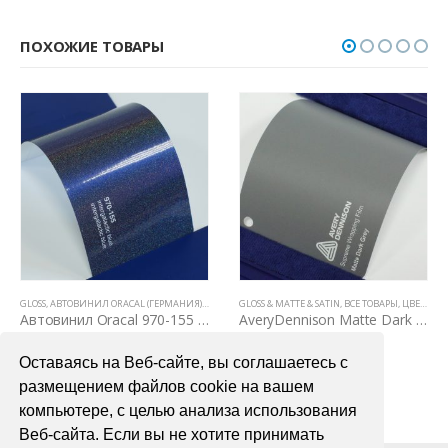
ПОХОЖИЕ ТОВАРЫ
Е ПЛЕНКИ
GLOSS
,
ЦВЕТНЫЕ ВИНИЛОВЫЕ ПЛЕНКИ
,
АВТОВИНИЛ ORACAL (ГЕРМАНИЯ)
,
ВСЕ ТОВАРЫ
GLOSS & MATTE & SATIN
,
ЦВЕТНЫЕ ВИНИЛОВЫЕ ПЛЕНКИ
,
ВСЕ ТОВАРЫ
,
ЦВЕТНЫЕ ВИНИЛОВЫЕ ПЛЕНКИ
Автовинил Oracal 970-155 intergalactic blue – “галактик” синий, глянец
AveryDennison Matte Dark Grey
4000,00
₽
7200,00
₽
Оставаясь на Веб-сайте, вы соглашаетесь с
В КОРЗИНУ
В КОРЗИНУ
размещением файлов cookie на вашем
компьютере, с целью анализа использования
Веб-сайта. Если вы не хотите принимать