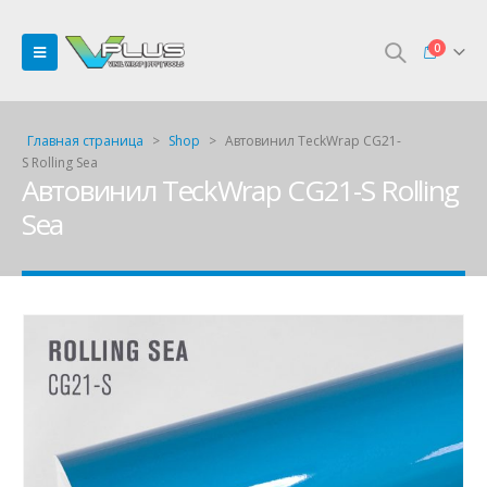
0
Главная страница
>
Shop
>
Автовинил TeckWrap CG21-
S Rolling Sea
Автовинил TeckWrap CG21-S Rolling
Sea