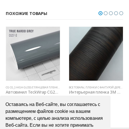
ПОХОЖИЕ ТОВАРЫ
,
ЦВЕТНЫЕ ВИНИЛОВЫЕ ПЛЕНКИ
CG CG_S HIGH GLOSS (ГЛЯНЦЕВАЯ ПЛЕНКА С КАНАЛАМИ)
ВСЕ ТОВАРЫ
,
АВТОВИНИЛ TECKWRAP
,
ПЛЕНКИ С ФАКТУРОЙ ДЕРЕВА И КОЖИ
,
ВСЕ ТОВАРЫ
,
Автовинил TeckWrap CG27-S True Nardo Grey
Интерьерная пленка 3М DI – NOC WG 156
3900,00
₽
9000,00
₽
Оставаясь на Веб-сайте, вы соглашаетесь с
В КОРЗИНУ
В КОРЗИНУ
размещением файлов cookie на вашем
компьютере, с целью анализа использования
Веб-сайта. Если вы не хотите принимать