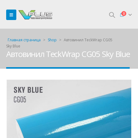
0
Главная страница
>
Shop
>
Автовинил TeckWrap CG05
Sky Blue
Автовинил TeckWrap CG05 Sky Blue