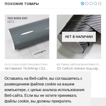
ПОХОЖИЕ ТОВАРЫ
НЕТ В НАЛИЧИИ
,
ВСЕ ТОВАРЫ
,
ЦВЕТНЫЕ ВИНИЛОВЫЕ ПЛЕНКИ
CG CG_S HIGH GLOSS (ГЛЯНЦЕВАЯ ПЛЕНКА С КАНАЛАМИ)
ВСЕ ТОВАРЫ
,
АВТОВИНИЛ TECKWRAP
,
ЦВЕТНЫЕ ВИНИЛОВЫЕ ПЛЕНКИ
,
ВСЕ ТОВАРЫ
,
Автовинил TeckWrap CG27-S True Nardo Grey
3D-Carbon пленка под карбон
3900,00
₽
3700,00
₽
Оставаясь на Веб-сайте, вы соглашаетесь с
В КОРЗИНУ
ПОДРОБНЕЕ
размещением файлов cookie на вашем
компьютере, с целью анализа использования
Веб-сайта. Если вы не хотите принимать
файлы cookie, вы должны прекратить