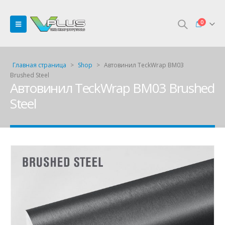
0
Главная страница
>
Shop
>
Автовинил TeckWrap BM03
Brushed Steel
Автовинил TeckWrap BM03 Brushed
Steel