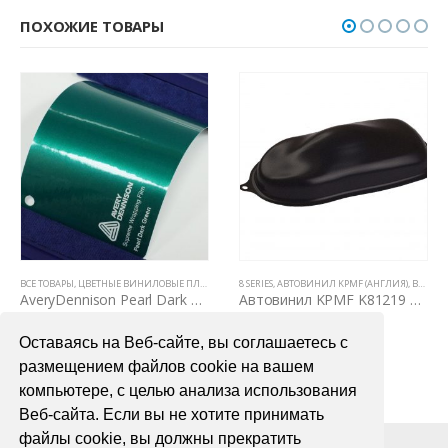
ПОХОЖИЕ ТОВАРЫ
ВЫЕ ПЛЕНКИ
ВСЕ ТОВАРЫ
,
ЦВЕТНЫЕ ВИНИЛОВЫЕ ПЛЕНКИ
,
GLOSS & MATTE & SATIN
8 SERIES
,
АВТОВИНИЛ KPMF (АНГЛИЯ)
,
ВСЕ ТОВАРЫ
AveryDennison Pearl Dark Green (темно-зеленый перламутр)
Автовинил KPMF K81219 черная матовая текстурированная
7200,00
₽
2900,00
₽
Оставаясь на Веб-сайте, вы соглашаетесь с
В КОРЗИНУ
В КОРЗИНУ
размещением файлов cookie на вашем
компьютере, с целью анализа использования
Веб-сайта. Если вы не хотите принимать
файлы cookie, вы должны прекратить