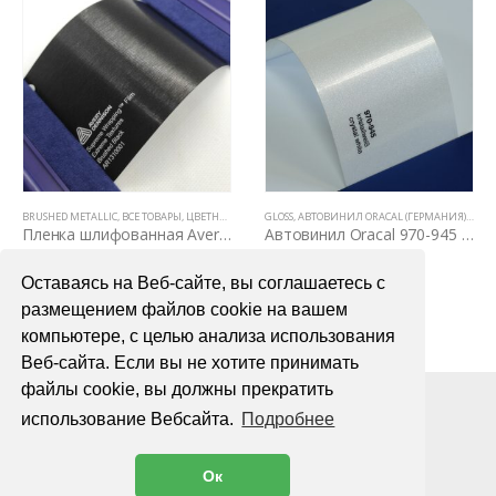
BRUSHED METALLIC
,
ВСЕ ТОВАРЫ
,
ЦВЕТНЫЕ ВИНИЛОВЫЕ ПЛЕНКИ
GLOSS
,
АВТОВИНИЛ ORACAL (ГЕРМАНИЯ)
,
ВСЕ 
Пленка шлифованная Avery Dennison Brushed Black
Автовинил Oracal 970-945 crystal white – кристаллический белый, глянец
6700,00
₽
4000,00
₽
Оставаясь на Веб-сайте, вы соглашаетесь с
В КОРЗИНУ
В КОРЗИНУ
размещением файлов cookie на вашем
компьютере, с целью анализа использования
Веб-сайта. Если вы не хотите принимать
файлы cookie, вы должны прекратить
использование Вебсайта.
Подробнее
Ок