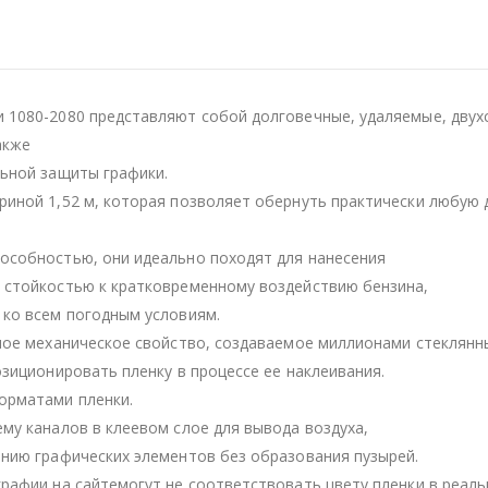
 1080-2080 представляют собой долговечные, удаляемые, двух
акже
льной защиты графики.
иной 1,52 м, которая позволяет обернуть практически любую 
особностью, они идеально походят для нанесения
 стойкостью к кратковременному воздействию бензина,
 ко всем погодным условиям.
ное механическое свойство, создаваемое миллионами стеклянн
зиционировать пленку в процессе ее наклеивания.
орматами пленки.
му каналов в клеевом слое для вывода воздуха,
нию графических элементов без образования пузырей.
рафии на сайтемогут не соответствовать цвету пленки в реаль