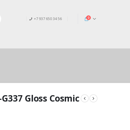
0
+7 937 650 34 56
G337 Gloss Cosmic