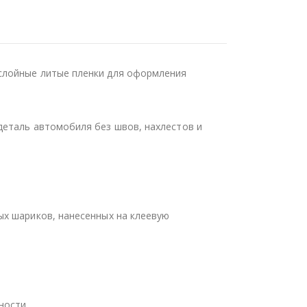
слойные литые пленки для оформления
деталь автомобиля без швов, нахлестов и
ых шариков, нанесенных на клеевую
ности.