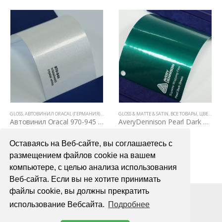
Л ORACAL (ГЕРМАНИЯ)
,
ВСЕ ТОВАРЫ
GLOSS & MATTE & SATIN
,
ЦВЕТНЫЕ ВИНИЛОВЫЕ ПЛЕНКИ
,
ВСЕ ТОВАРЫ
,
ЦВЕТНЫЕ ВИНИЛОВЫЕ ПЛЕНКИ
MATTE
,
АВТОВИНИЛ 
Автовинил Oracal 970-945 crystal white – кристаллический белый, глянец
AveryDennison Pearl Dark Green (темно-зеленый перламутр)
00,00
₽
7200,00
₽
400
Оставаясь на Веб-сайте, вы соглашаетесь с
В КОРЗИНУ
В КОРЗИНУ
В 
размещением файлов cookie на вашем
компьютере, с целью анализа использования
Веб-сайта. Если вы не хотите принимать
файлы cookie, вы должны прекратить
использование Вебсайта.
Подробнее