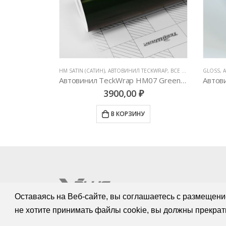
РМАНИЯ)
,
ВСЕ ТОВАРЫ
,
ЦВЕТНЫЕ ВИНИЛОВЫЕ ПЛЕНКИ
HM SATIN (САТИН)
,
АВТОВИНИЛ TECKWRAP
,
ВСЕ ТОВАРЫ
,
GLOSS
ЦВЕТНЫ
,
Автовинил Oracal 970-920 bronze matt – бронза, матовый
Автовинил TeckWrap HM07 Green Black Silk
3900,00
₽
У
В КОРЗИНУ
Оставаясь на Веб-сайте, вы соглашаетесь с размещени
не хотите принимать файлы cookie, вы должны прекрат