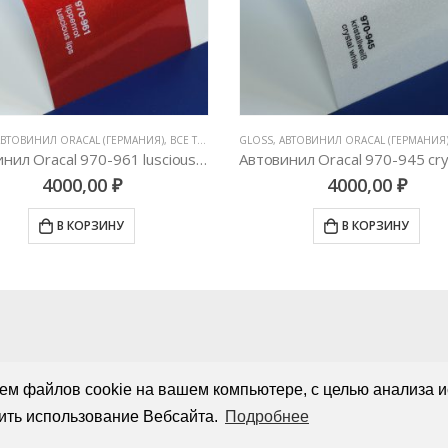
Е ВИНИЛОВЫЕ ПЛЕНКИ
АВТОВИНИЛ ORACAL (ГЕРМАНИЯ)
,
ВСЕ ТОВАРЫ
,
ЦВЕТНЫЕ ВИНИЛОВЫЕ ПЛЕНКИ
GLOSS
,
АВТОВИНИЛ ORACAL (ГЕРМАНИЯ
Автовинил Oracal 970-961 luscious lips – красный, глянец
4000,00
₽
4000,00
₽
В КОРЗИНУ
В КОРЗИНУ
ем файлов cookie на вашем компьютере, с целью анализа и
ить использование Вебсайта.
Подробнее