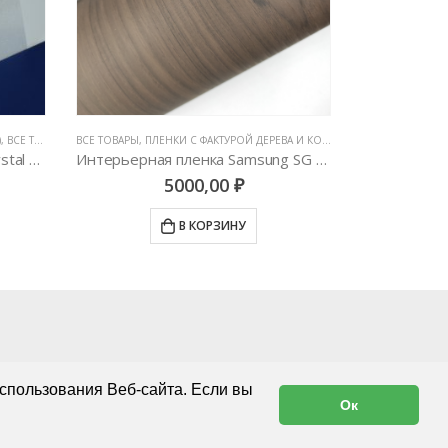
)
,
ВСЕ ТОВАРЫ
,
ЦВЕТНЫЕ ВИНИЛОВЫЕ ПЛЕНКИ
ВСЕ ТОВАРЫ
,
ПЛЕНКИ С ФАКТУРОЙ ДЕРЕВА И КОЖИ
,
ЦВЕТНЫЕ ВИНИЛОВ
BRUSHED METALL
Автовинил Oracal 970-945 crystal white – кристаллический белый, глянец
Интерьерная пленка Samsung SG 5507
5000,00
₽
В КОРЗИНУ
спользования Веб-сайта. Если вы
Ок