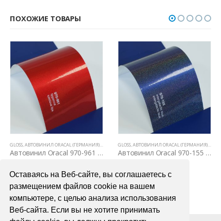
ПОХОЖИЕ ТОВАРЫ
GLOSS
,
АВТОВИНИЛ ORACAL (ГЕРМАНИЯ)
,
ВСЕ ТОВАРЫ
GLOSS
,
ЦВЕТНЫЕ ВИНИЛОВЫЕ ПЛЕНКИ
,
АВТОВИНИЛ ORACAL (ГЕРМАНИЯ)
,
ЦВЕТНЫЕ ВИНИЛОВЫЕ ПЛЕНКИ
,
ВСЕ 
Автовинил Oracal 970-961 luscious lips – красный, глянец
Автовинил Oracal 970-155 intergalactic blue – “галактик” синий, глянец
4000,00
₽
4000,00
₽
Оставаясь на Веб-сайте, вы соглашаетесь с
В КОРЗИНУ
В КОРЗИНУ
размещением файлов cookie на вашем
компьютере, с целью анализа использования
Веб-сайта. Если вы не хотите принимать