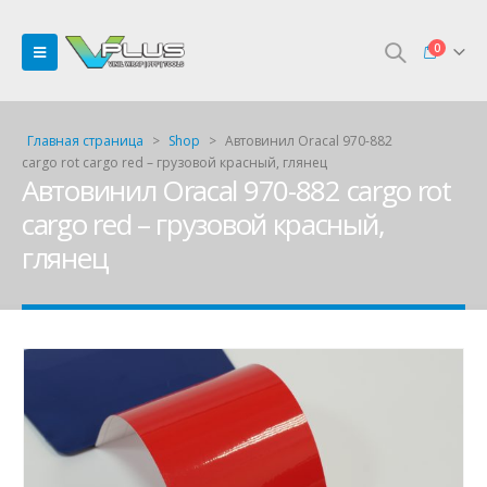
0
Главная страница
>
Shop
>
Автовинил Oracal 970-882
cargo rot cargo red – грузовой красный, глянец
Автовинил Oracal 970-882 cargo rot
cargo red – грузовой красный,
глянец